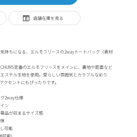
気持ちになる、エルモフリースの2wayトートバッグ〈素材
CHUMS定番のエルモフリースをメインに、裏地や底面など
リエステル生地を使用。愛らしい雰囲気とカラフルな彩り
アクセントにもぴったりです。
2way仕様
ザイン
必需品が収まるサイズ感
確保
外し可能
納可能)