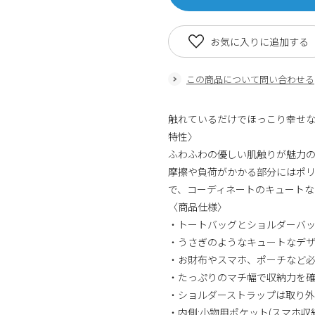
お気に入りに追加する
この商品について問い合わせる
触れているだけでほっこり幸せな
特性〉
ふわふわの優しい肌触りが魅力の
摩擦や負荷がかかる部分にはポ
で、コーディネートのキュートな
〈商品仕様〉
・トートバッグとショルダーバッグ
・うさぎのようなキュートなデ
・お財布やスマホ、ポーチなど
・たっぷりのマチ幅で収納力を
・ショルダーストラップは取り
・内側:小物用ポケット(スマホ収