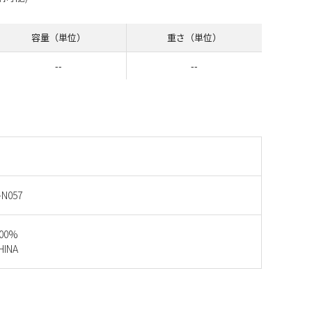
り
容量（単位）
重さ（単位）
--
--
-N057
100%
INA