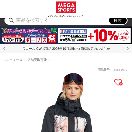
スポーツ
アウトドア
ブランド
アイテム
から探す
から探す
から探す
から探す
メガスポーツ公式オンラインショップ
検索
ワコール CW-X商品 2026年10月1日(木) 価格改定のお知らせ
レディース
店舗受取可能
商品番号：
84663079