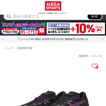
スポーツ
アウトドア
ブランド
アイテム
から探す
から探す
から探す
から探す
メガスポーツ公式オンラインショップ
検索
ワコール CW-X商品 2026年10月1日(木) 価格改定のお知らせ
メンズ
店舗受取可能
商品番号：
85112480