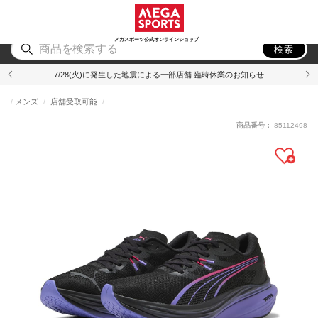
スポーツ
アウトドア
ブランド
アイテム
から探す
から探す
から探す
から探す
メガスポーツ公式オンラインショップ
検索
7/28(火)に発生した地震による一部店舗 臨時休業のお知らせ
メンズ
店舗受取可能
商品番号：
85112498