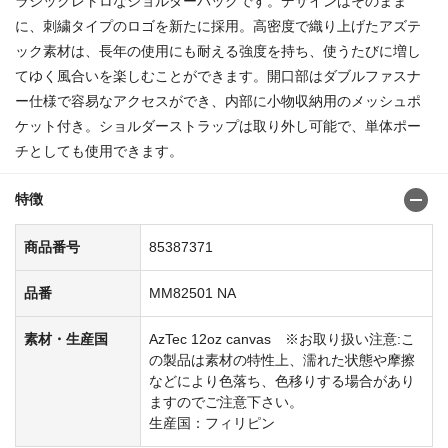
ラシックレトロなショルダーバッグです。デザインはそのまま
に、刺繍タイプのロゴを新たに採用。高密度で織り上げたアズテ
ック素材は、長年の使用にも耐える強度を持ち、使うたびに増し
てゆく風合いを楽しむことができます。開口部はダブルファスナ
ー仕様で容易なアクセスができ、内部に小物収納用のメッシュポ
ケット付き。ショルダーストラップは取り外し可能で、単体ポー
チとしても使用できます。
特徴
商品番号
85387371
品番
MM82501 NA
素材・生産国
AzTec 12oz canvas ※お取り扱い注意:こ
の製品は素材の特性上、濡れた状態や摩擦
などにより色落ち、色移りする場合があり
ますのでご注意下さい。
生産国：フィリピン