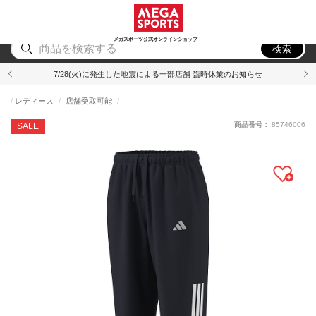
スポーツ
アウトドア
ブランド
アイテム
から探す
から探す
から探す
から探す
メガスポーツ公式オンラインショップ
検索
7/28(火)に発生した地震による一部店舗 臨時休業のお知らせ
レディース
店舗受取可能
商品番号：
85746006
SALE