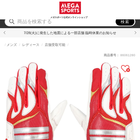
スポーツ
アウトドア
ブランド
アイテム
から探す
から探す
から探す
から探す
メガスポーツ公式オンラインショップ
検索
7/28(火)に発生した地震による一部店舗 臨時休業のお知らせ
メンズ
レディース
店舗受取可能
商品番号：
86061280