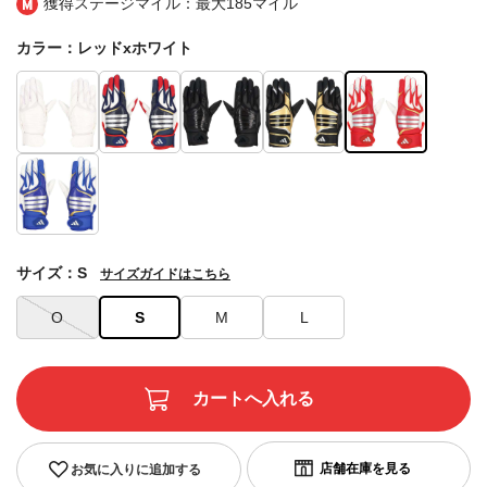
獲得ステージマイル：最大
185マイル
カラー：レッドxホワイト
サイズ：S
サイズガイドはこちら
O
S
M
L
お気に入りに追加する