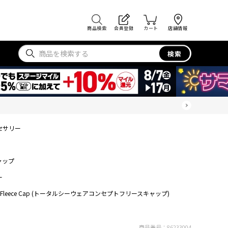
商品検索
会員登録
カート
店舗情報
検索
セサリー
ャップ
ー
C Fleece Cap (トータルシーウェアコンセプトフリースキャップ)
商品番号：
86233004