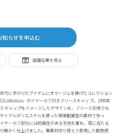
お知らせを申込む
代後半?90年代に手がけたアイテムにオマージュを捧げたコレクション
T(TSC)Collection」のイヤーカフ付きフリースキャップ。1990年
したキャップをイメージしたデザインを、フリース生地で仕
リサイクルポリエステルを使った環境配慮型の素材で作っ
。イヤーカフ部分には防風性のある生地を重ね、耳に当たる
より暖かく仕上げました。異素材切り替えで表現した配色感