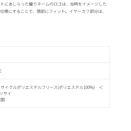
ントにあしらった織りネームのロゴは、当時をイメージした
ム仕様にすることで、頭部にフィット。イヤーカフ部分は、
E
サイクルポリエステルフリース(ポリエステル100%) ＜
Dリサイ
中国