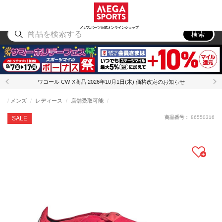
スポーツ
アウトドア
ブランド
アイテム
から探す
から探す
から探す
から探す
メガスポーツ公式オンラインショップ
検索
ワコール CW-X商品 2026年10月1日(木) 価格改定のお知らせ
メンズ
レディース
店舗受取可能
商品番号：
86550316
SALE