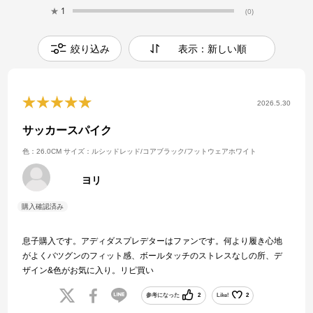
★
1
(0)
絞り込み
表示：新しい順
2026.5.30
サッカースパイク
色：26.0CM
サイズ：ルシッドレッド/コアブラック/フットウェアホワイト
ヨリ
息子購入です。アディダスプレデターはファンです。何より履き心地
がよくバツグンのフィット感、ボールタッチのストレスなしの所、デ
ザイン&色がお気に入り。リピ買い
参考になった
2
Like!
2