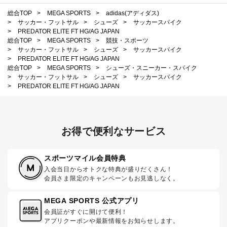
総合TOP
>
MEGA SPORTS
>
adidas(アディダス)
>
サッカー・フットサル
>
シューズ
>
サッカースパイク
>
PREDATOR ELITE FT HG/AG JAPAN
総合TOP
>
MEGA SPORTS
>
競技・スポーツ
>
サッカー・フットサル
>
シューズ
>
サッカースパイク
>
PREDATOR ELITE FT HG/AG JAPAN
総合TOP
>
MEGA SPORTS
>
シューズ・スニーカー・スパイク
>
サッカー・フットサル
>
シューズ
>
サッカースパイク
>
PREDATOR ELITE FT HG/AG JAPAN
お得で便利なサービス
スポーツマイル会員特典
入会当日からオトクな特典が盛りだくさん！
会員さま限定のキャンペーンもお見逃しなく。
MEGA SPORTS 公式アプリ
会員証がすぐに開けて便利！
アプリクーポンや最新情報をお知らせします。